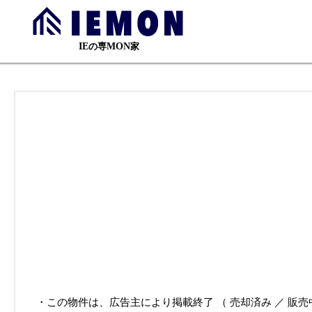
の専
家
IE
MON
・この物件は、広告主により掲載終了 （ 売却済み ／ 販売