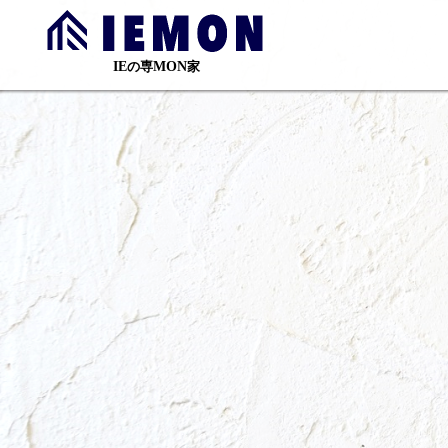
の専
家
IE
MON